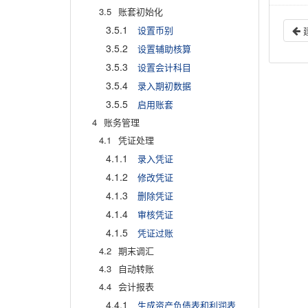
3.5
账套初始化
3.5.1
设置币别
3.5.2
设置辅助核算
3.5.3
设置会计科目
3.5.4
录入期初数据
3.5.5
启用账套
4
账务管理
4.1
凭证处理
4.1.1
录入凭证
4.1.2
修改凭证
4.1.3
删除凭证
4.1.4
审核凭证
4.1.5
凭证过账
4.2
期末调汇
4.3
自动转账
4.4
会计报表
4.4.1
生成资产负债表和利润表